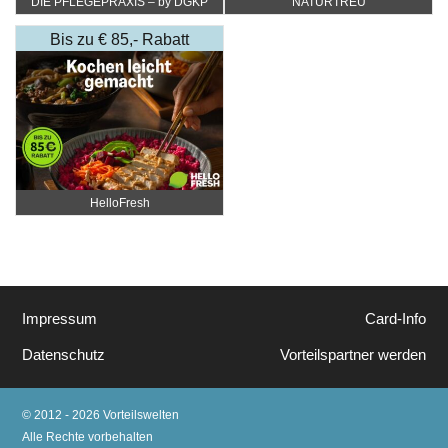
DIE PFLEGEPRAXIS – by DGKP
NATURTREU
Katharina Fister
Bis zu € 85,- Rabatt
HelloFresh
Impressum
Card-Info
Datenschutz
Vorteilspartner werden
© 2012 - 2026 Vorteilswelten
Alle Rechte vorbehalten