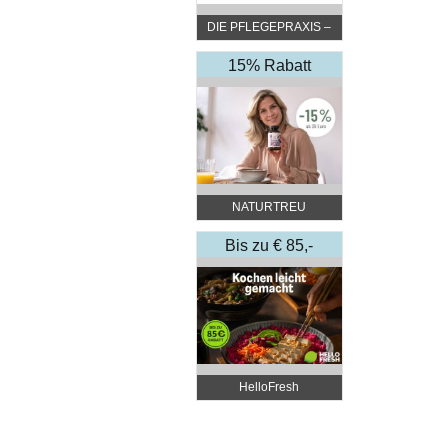
DIE PFLEGEPRAXIS –
by DGKP Katharina
Fister
15% Rabatt
NATURTREU
Bis zu € 85,-
Rabatt
HelloFresh