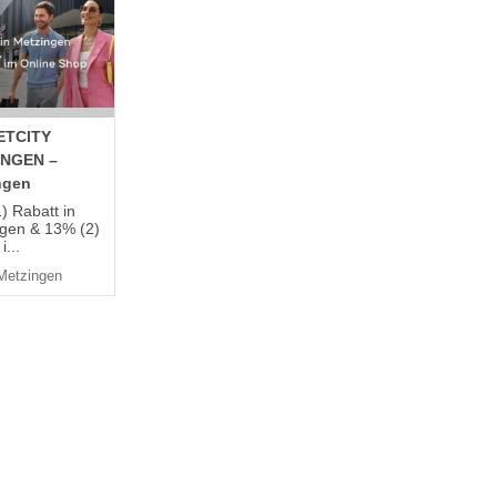
ETCITY
INGEN –
ngen
) Rabatt in
gen & 13% (2)
i...
Metzingen