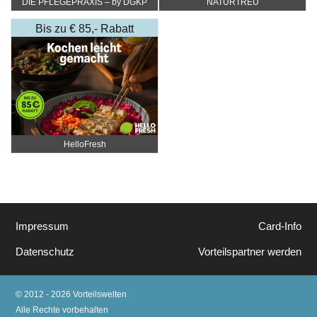
DIE PFLEGEPRAXIS – by DGKP
NATURTREU
Katharina Fister
Bis zu € 85,- Rabatt
HelloFresh
Impressum
Card-Info
Datenschutz
Vorteilspartner werden
© 2012 - 2026 Vorteilswelten
Alle Rechte vorbehalten