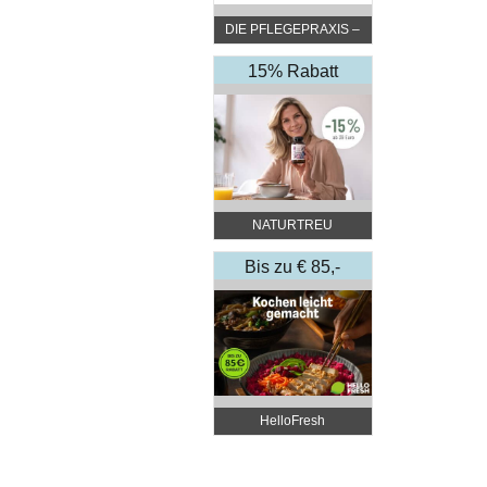
DIE PFLEGEPRAXIS –
by DGKP Katharina
Fister
15% Rabatt
NATURTREU
Bis zu € 85,-
Rabatt
HelloFresh