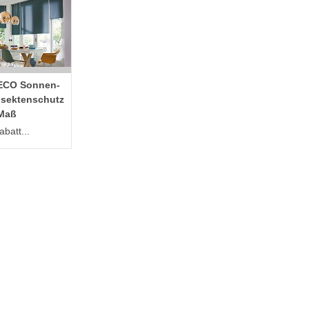
ECO Sonnen-
nsektenschutz
Maß
batt...