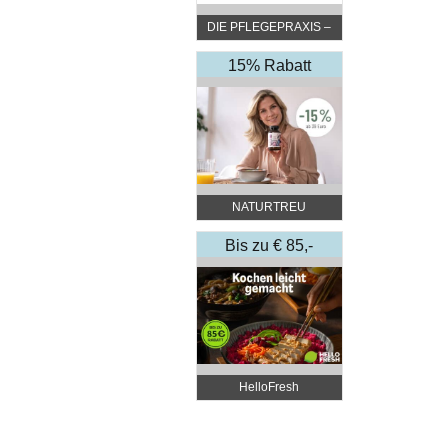
DIE PFLEGEPRAXIS –
by DGKP Katharina
Fister
15% Rabatt
NATURTREU
Bis zu € 85,-
Rabatt
HelloFresh