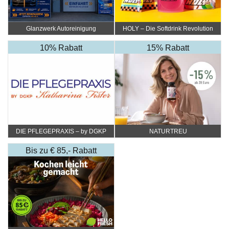
Glanzwerk Autoreinigung
HOLY – Die Softdrink Revolution
10% Rabatt
15% Rabatt
DIE PFLEGEPRAXIS – by DGKP
NATURTREU
Katharina Fister
Bis zu € 85,- Rabatt