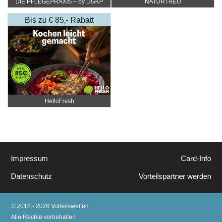
DIE PFLEGEPRAXIS – by DGKP
NATURTREU
Katharina Fister
Bis zu € 85,- Rabatt
HelloFresh
Impressum
Card-Info
Datenschutz
Vorteilspartner werden
© 2012 - 2026 Vorteilswelten
Alle Rechte vorbehalten