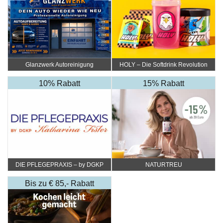
Glanzwerk Autoreinigung
HOLY – Die Softdrink Revolution
10% Rabatt
15% Rabatt
DIE PFLEGEPRAXIS – by DGKP
NATURTREU
Katharina Fister
Bis zu € 85,- Rabatt