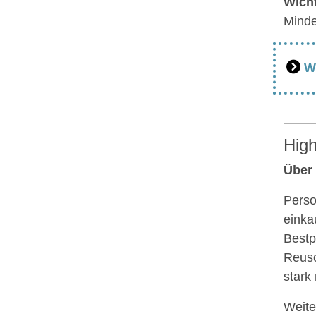
Wicht
Minde
W
High
Über
Perso
einka
Bestp
Reusc
stark
Weite