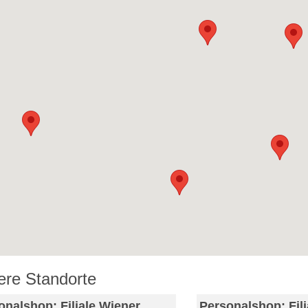
ere Standorte
onalshop: Filiale Wiener
Personalshop: Fili