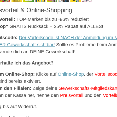
svorteil & Online-Shopping
vorteil:
TOP-Marken bis zu -86% reduziert
Top”
GRATIS Rucksack + 25% Rabatt auf ALLES!
ilscode:
Der Vorteilscode ist NACH der Anmeldung im M
R Gewerkschaft sichtbar!
Sollte es Probleme beim An
 wende dich an DEINE Gewerkschaft!
rhalte ich das Angebot?
Im Online-Shop:
Klicke auf
Online-Shop
, der
Vorteilsco
sind bereits aktiviert.
In den Filialen:
Zeige deine
Gewerkschafts-Mitgliedskar
an der Kassa her, nenne den
Preisvorteil
und den
Vortei
g
bis auf Widerruf.