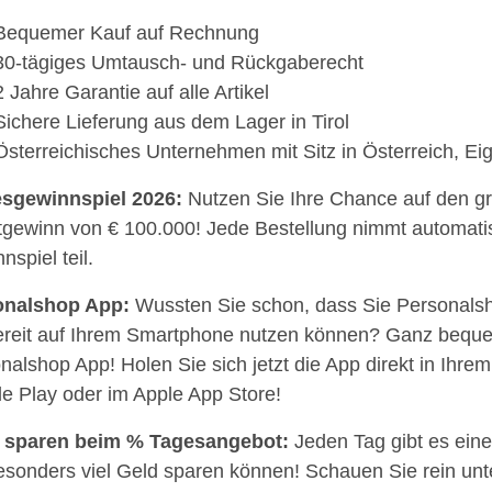
Bequemer Kauf auf Rechnung
30-tägiges Umtausch- und Rückgaberecht
2 Jahre Garantie auf alle Artikel
Sichere Lieferung aus dem Lager in Tirol
Österreichisches Unternehmen mit Sitz in Österreich, Ei
esgewinnspiel 2026:
Nutzen Sie Ihre Chance auf den g
gewinn von € 100.000! Jede Bestellung nimmt automat
nspiel teil.
onalshop App:
Wussten Sie schon, dass Sie Personalsh
bereit auf Ihrem Smartphone nutzen können? Ganz bequ
nalshop App! Holen Sie sich jetzt die App direkt in Ihre
e Play oder im Apple App Store!
a sparen beim % Tagesangebot:
Jeden Tag gibt es eine
esonders viel Geld sparen können! Schauen Sie rein unt