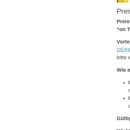
Prei
Preis
“on 
Vorte
DEINE
bitte
Wie e
Gülti