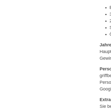
Jahr
Haupt
Gewin
Pers
griff
Perso
Googl
Extr
Sie b