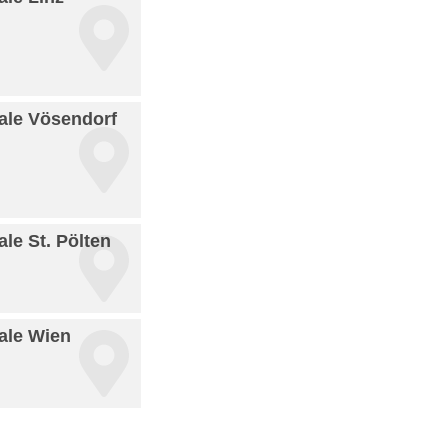
iale Vösendorf
ale St. Pölten
iale Wien
2