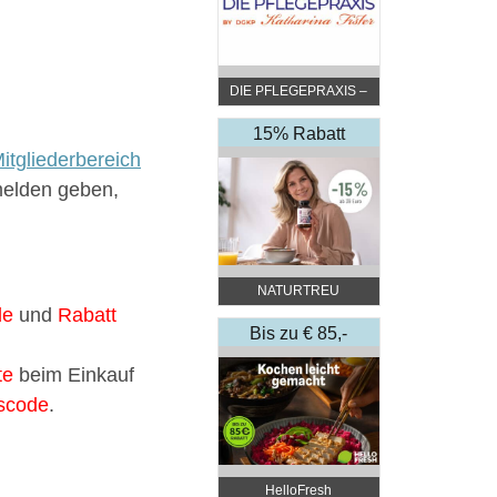
DIE PFLEGEPRAXIS –
by DGKP Katharina
Fister
15% Rabatt
itgliederbereich
melden geben,
NATURTREU
de
und
Rabatt
Bis zu € 85,-
Rabatt
te
beim Einkauf
lscode
.
HelloFresh