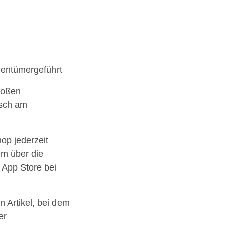
gentümergeführt
roßen
isch am
op jederzeit
em über die
m App Store bei
n Artikel, bei dem
er