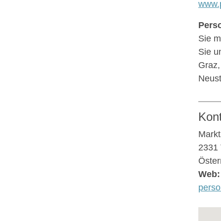
www.
Perso
Sie m
Sie u
Graz,
Neust
Kon
Markt
2331 
Öster
Web:
perso