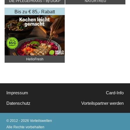
DIE PFLEGEPRAXIS – by DGKP
NATURTREU
Katharina Fister
Bis zu € 85,- Rabatt
HelloFresh
Impressum
Card-Info
Datenschutz
Vorteilspartner werden
© 2012 - 2026 Vorteilswelten
Alle Rechte vorbehalten